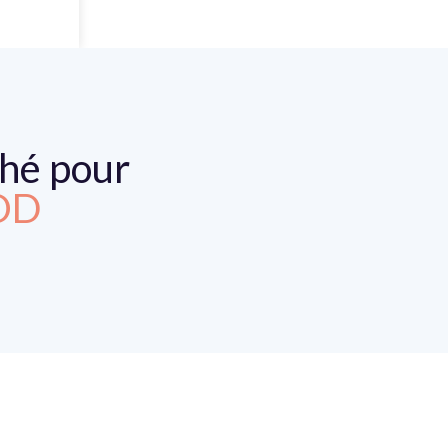
ché pour
OD
OD
OD
E
OD