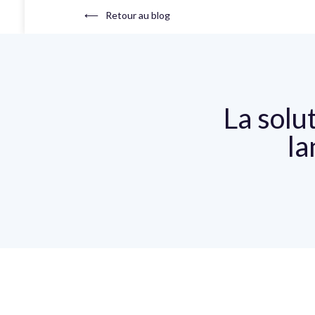
⟵
Retour au blog
La solu
la