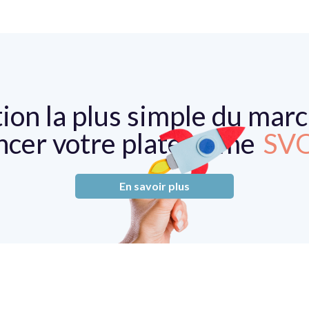
tion la plus simple du mar
ncer votre plateforme
SV
TV
En savoir plus
AV
LIV
SV