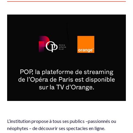
L’institution propose à tous ses publics –passionnés ou
néophytes – de découvrir ses spectacles en ligne.