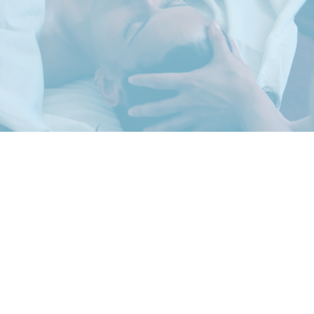
a especialistas editoriais em quem podíamos confiar: é isso que
torna a VOD Factory tão forte. O Otto é uma solução muito
divertida que nos liberta de todas as tarefas técnicas para nos
podermos concentrar na produção dos nossos conteúdos.
O que é a ADNtv?
ADNtv, para quem?