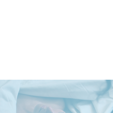
"A nossa plataforma de vídeo a pedido centra-se no tema do
bem-estar. A flexibilidade do Otto permitiu-nos criar uma
interface estética que reflectia o que queríamos. Fomos
apoiados desde a fase de definição do âmbito do projeto, graças