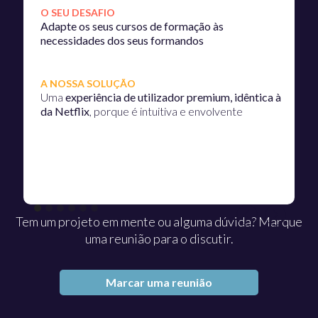
O SEU DESAFIO
O
Adapte os seus cursos de formação às
A
necessidades dos seus formandos
A NOSSA SOLUÇÃO
A
Uma
experiência de utilizador premium, idêntica à
V
da Netflix
, porque é intuitiva e envolvente
s
Tem um projeto em mente ou alguma dúvida? Marque
uma reunião para o discutir.
Marcar uma reunião