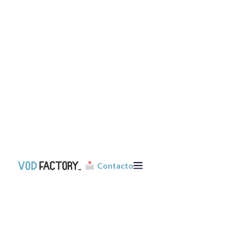
Oferecer uma experiência de formação baseada em vídeo
com um
percurso de utilizador semelhante ao da Netflix
Aproveite os dados para melhorar as competências dos seus
alunos e melhorar a sua oferta
Beneficie de uma solução de fácil acesso e de uma equipa de
especialistas dedicada
Aprovado por
Contacto