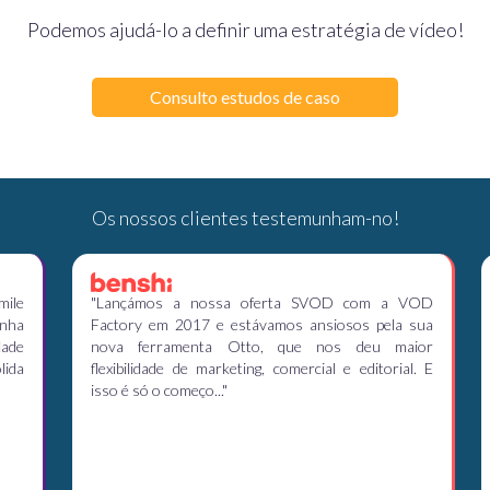
Podemos ajudá-lo a definir uma estratégia de vídeo!
Consulto estudos de caso
Os nossos clientes testemunham-no!
e
"Lançámos a nossa oferta SVOD com a VOD
"
a
Factory em 2017 e estávamos ansiosos pela sua
c
e
nova ferramenta Otto, que nos deu maior
n
a
flexibilidade de marketing, comercial e editorial. E
p
isso é só o começo..."
r
ef