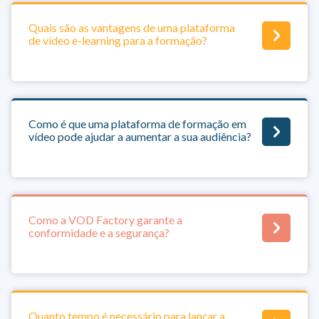
Quais são as vantagens de uma plataforma
conteúdos de vídeo educativos e cativantes
de vídeo e-learning para a formação?
experiência de excelência
recolher
dados
oferta de formação
empregados
competências
Como é que uma plataforma de formação em
vídeo pode ajudar a aumentar a sua audiência?
Como a VOD Factory garante a
conformidade e a segurança?
Quanto tempo é necessário para lançar a