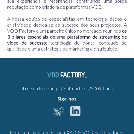
sua experiência e referências, construindo uma sólida
reputação como criadora de plataformas VOD.
A nossa equipa de especialistas em tecnologia, dados e
criatividade dedica-se ao sucesso dos seus projectos. A
VOD Factory é um parceiro único no mercado, reunindo
os
3 pilares essenciais de uma plataforma de streaming de
vídeo de sucesso
: tecnologia de ponta, conteúdo de
qualidade e uma estratégia de marketing e distribuição.
4 rue du Faubourg Montmartre - 75009 Paris
Siga-nos
Feito com amor em França. ©2025 VOD Factory. Todos