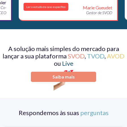
r
Marie Gueudet
-
Ler o estudo de caso específico
O
Gestor de SVOD
A solução mais simples do mercado para
lançar a sua plataforma
SVOD
,
TVOD
,
AVOD
ou
Live
Saiba mais
Respondemos às suas
perguntas