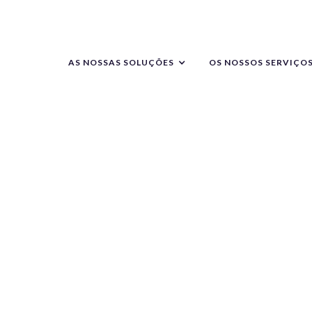
AS NOSSAS SOLUÇÕES
OS NOSSOS SERVIÇO